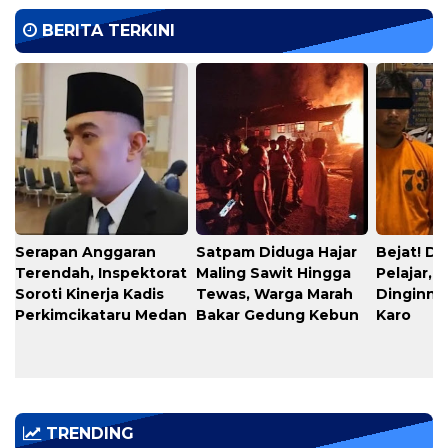
BERITA TERKINI
Serapan Anggaran
​Satpam Diduga Hajar
​Bejat! D
Terendah, Inspektorat
Maling Sawit Hingga
Pelajar, 
Soroti Kinerja Kadis
Tewas, Warga Marah
Dinginnya
Perkimcikataru Medan
Bakar Gedung Kebun
Karo
TRENDING