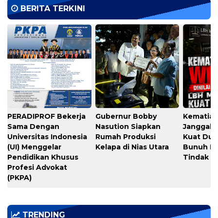
BERITA TERKINI
PERADIPROF Bekerja
Gubernur Bobby
Kematian
Sama Dengan
Nasution Siapkan
Janggal,
Universitas Indonesia
Rumah Produksi
Kuat Du
(UI) Menggelar
Kelapa di Nias Utara
Bunuh Dir
Pendidikan Khusus
Tindak P
Profesi Advokat
(PKPA)
TRENDING