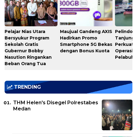
Pelajar Nias Utara
Maujual Gandeng AXIS
Pelindo M
Bersyukur Program
Hadirkan Promo
Tanjung 
Sekolah Gratis
Smartphone 5G Bekas
Perkuat K
Gubernur Bobby
dengan Bonus Kuota
Operasio
Nasution Ringankan
Pelabuh
Beban Orang Tua
TRENDING
THM Helen's Disegel Polrestabes
Medan