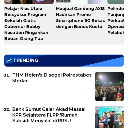
Pelajar Nias Utara
Maujual Gandeng AXIS
Pelindo M
Bersyukur Program
Hadirkan Promo
Tanjung 
Sekolah Gratis
Smartphone 5G Bekas
Perkuat K
Gubernur Bobby
dengan Bonus Kuota
Operasio
Nasution Ringankan
Pelabuh
Beban Orang Tua
TRENDING
THM Helen's Disegel Polrestabes
Medan
Bank Sumut Gelar Akad Massal
KPR Sejahtera FLPP 'Rumah
Subsidi Menyala' di PRSU