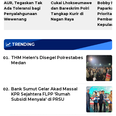
AUR, Tegaskan Tak
Cukai Lhokseumawe
Bobby Na
Ada Toleransi bagi
dan Bareskrim Polri
Paparkan
Penyalahgunaan
Tangkap Kurir di
Prioritas
Wewenang
Nagan Raya
Pembang
Kepulaua
TRENDING
THM Helen's Disegel Polrestabes
Medan
Bank Sumut Gelar Akad Massal
KPR Sejahtera FLPP 'Rumah
Subsidi Menyala' di PRSU