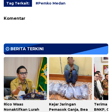
Tag Terkait:
#Pemko Medan
Komentar
BERITA TERKINI
Rico Waas
Kejar Jaringan
Terima A
Nonaktifkan Lurah
Pemasok Ganja, Bea
BNKP, Gu