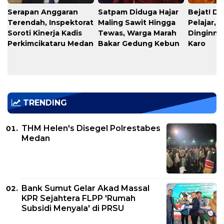
Serapan Anggaran
​Satpam Diduga Hajar
​Bejat! D
Terendah, Inspektorat
Maling Sawit Hingga
Pelajar, 
Soroti Kinerja Kadis
Tewas, Warga Marah
Dinginnya
Perkimcikataru Medan
Bakar Gedung Kebun
Karo
TRENDING
THM Helen's Disegel Polrestabes
Medan
Bank Sumut Gelar Akad Massal
KPR Sejahtera FLPP 'Rumah
Subsidi Menyala' di PRSU