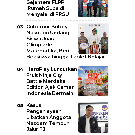
Sejahtera FLPP
'Rumah Subsidi
Menyala' di PRSU
Gubernur Bobby
Nasution Undang
Siswa Juara
Olimpiade
Matematika, Beri
Beasiswa hingga Tablet Belajar
HeroPlay Luncurkan
Fruit Ninja City
Battle Merdeka
Edition Ajak Gamer
Indonesia Bermain
Kasus
Penganiayaan
Libatkan Anggota
Nasdem Tempuh
Jalur RJ