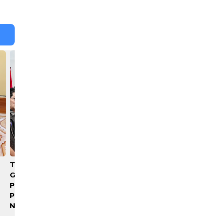
Terima Audiensi BNKP,
Polrestabes Medan Sebut
Gubernur Bobby Nasution
Istri Polisi Bunuh Diri,
Paparkan Tiga Prioritas
Keluarga Minta Usut Tunt
Pembangunan Kepulauan
Nias