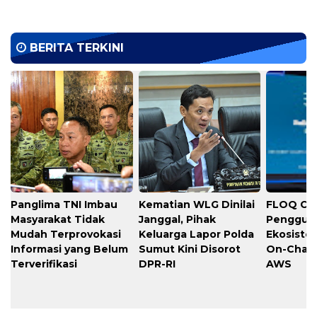
BERITA TERKINI
Panglima TNI Imbau
Kematian WLG Dinilai
FLOQ Cat
Masyarakat Tidak
Janggal, Pihak
Pengguna
Mudah Terprovokasi
Keluarga Lapor Polda
Ekosiste
Informasi yang Belum
Sumut Kini Disorot
On-Chai
Terverifikasi
DPR-RI
AWS