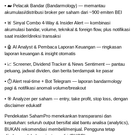
• 🐋 Pelacak Bandar (Bandarmology) — memantau 
akumulasi/distribusi broker per saham dari ~900 emiten BEI
• 🚨 Sinyal Combo 4-Way & Insider Alert — kombinasi 
akumulasi bandar, volume, teknikal & foreign flow, plus notifikasi 
saat insider/direksi transaksi
• 🤖 AI Analyst & Pembaca Laporan Keuangan — ringkasan 
laporan keuangan & insight otomatis
• 📈 Screener, Dividend Tracker & News Sentiment — pantau 
peluang, jadwal dividen, dan berita berdampak ke pasar
• ⏱️ Alert real-time + Bot Telegram — laporan bandarmology 
pagi & notifikasi anomali volume/breakout
• 🎯 Analyzer per saham — entry, take profit, stop loss, dengan 
disclaimer edukatif
Pendekatan SahamPro menekankan transparansi dan 
kepatuhan: seluruh output bersifat alat bantu analisa (analytics), 
BUKAN rekomendasi membeli/menjual. Pengguna tetap 