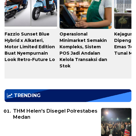
Fazzio Sunset Blue
Operasional
Kejagung
Hybrid x Alkateri,
Minimarket Semakin
Dipengad
Motor Limited Edition
Kompleks, Sistem
Emas 74 
Buat Nyempurnain
POS Jadi Andalan
Tunai Mil
Look Retro-Future Lo
Kelola Transaksi dan
Stok
TRENDING
THM Helen's Disegel Polrestabes
Medan