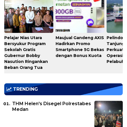
Pelajar Nias Utara
Maujual Gandeng AXIS
Pelindo M
Bersyukur Program
Hadirkan Promo
Tanjung 
Sekolah Gratis
Smartphone 5G Bekas
Perkuat K
Gubernur Bobby
dengan Bonus Kuota
Operasio
Nasution Ringankan
Pelabuh
Beban Orang Tua
TRENDING
THM Helen's Disegel Polrestabes
Medan