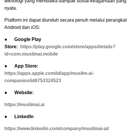
teknologi yang membawa dampak sosial-keagamaan yang
nyata.
Platform ini dapat diunduh secara penuh melalui perangkat
Android dan iOS:
●
Google Play
Store:
https://play.google.com/store/apps/details?
id=com.muslimai.mobile
●
App Store:
https://apps.apple.com/id/app/muslim-ai-
companion/id6753324523
●
Website:
https://muslimai.ai
●
Linkedln
https://www.linkedin.com/company/muslimai-ai/