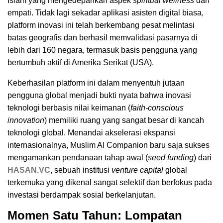
Islam yang mengedepankan aspek
spiritual wellness
dan
empati. Tidak lagi sekadar aplikasi asisten digital biasa,
platform inovasi ini telah berkembang pesat melintasi
batas geografis dan berhasil memvalidasi pasarnya di
lebih dari 160 negara, termasuk basis pengguna yang
bertumbuh aktif di Amerika Serikat (USA).
Keberhasilan platform ini dalam menyentuh jutaan
pengguna global menjadi bukti nyata bahwa inovasi
teknologi berbasis nilai keimanan (
faith-conscious
innovation
) memiliki ruang yang sangat besar di kancah
teknologi global. Menandai akselerasi ekspansi
internasionalnya, Muslim AI Companion baru saja sukses
mengamankan pendanaan tahap awal (
seed funding
) dari
HASAN.VC
, sebuah institusi
venture capital
global
terkemuka yang dikenal sangat selektif dan berfokus pada
investasi berdampak sosial berkelanjutan.
Momen Satu Tahun: Lompatan