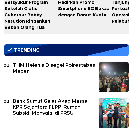
Bersyukur Program
Hadirkan Promo
Tanjung 
Sekolah Gratis
Smartphone 5G Bekas
Perkuat K
Gubernur Bobby
dengan Bonus Kuota
Operasio
Nasution Ringankan
Pelabuh
Beban Orang Tua
TRENDING
THM Helen's Disegel Polrestabes
Medan
Bank Sumut Gelar Akad Massal
KPR Sejahtera FLPP 'Rumah
Subsidi Menyala' di PRSU