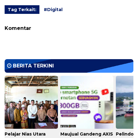
Tag Terkait:
#Digital
Komentar
BERITA TERKINI
Pelajar Nias Utara
Maujual Gandeng AXIS
Pelindo M