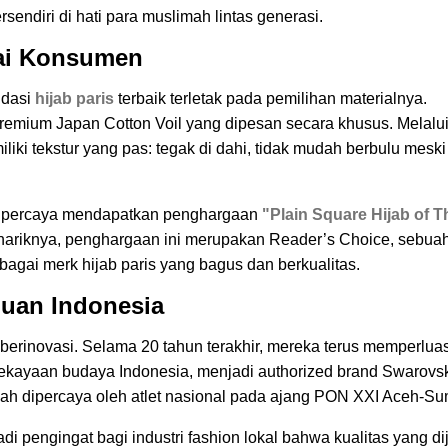
endiri di hati para muslimah lintas generasi.
ntai Konsumen
ndasi
hijab paris
terbaik terletak pada pemilihan materialnya.
Premium Japan Cotton Voil yang dipesan secara khusus. Melalu
liki tekstur yang pas: tegak di dahi, tidak mudah berbulu meski
dipercaya mendapatkan penghargaan
"Plain Square Hijab of T
nariknya, penghargaan ini merupakan Reader’s Choice, sebua
agai merk hijab paris yang bagus dan berkualitas.
puan Indonesia
i berinovasi. Selama 20 tahun terakhir, mereka terus memperlua
kekayaan budaya Indonesia, menjadi authorized brand Swarovsk
nah dipercaya oleh atlet nasional pada ajang PON XXI Aceh-Su
i pengingat bagi industri fashion lokal bahwa kualitas yang di