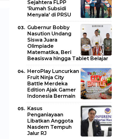
Sejahtera FLPP
'Rumah Subsidi
Menyala' di PRSU
Gubernur Bobby
Nasution Undang
Siswa Juara
Olimpiade
Matematika, Beri
Beasiswa hingga Tablet Belajar
HeroPlay Luncurkan
Fruit Ninja City
Battle Merdeka
Edition Ajak Gamer
Indonesia Bermain
Kasus
Penganiayaan
Libatkan Anggota
Nasdem Tempuh
Jalur RJ