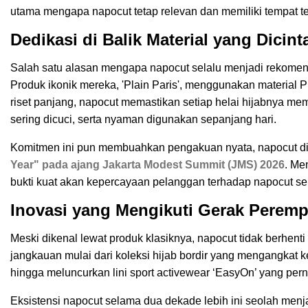
utama mengapa napocut tetap relevan dan memiliki tempat ters
Dedikasi di Balik Material yang Dici
Salah satu alasan mengapa napocut selalu menjadi rekome
Produk ikonik mereka, 'Plain Paris', menggunakan material 
riset panjang, napocut memastikan setiap helai hijabnya memi
sering dicuci, serta nyaman digunakan sepanjang hari.
Komitmen ini pun membuahkan pengakuan nyata, napocut 
Year" pada ajang Jakarta Modest Summit (JMS) 2026
. Me
bukti kuat akan kepercayaan pelanggan terhadap napocut seb
Inovasi yang Mengikuti Gerak Perem
Meski dikenal lewat produk klasiknya, napocut tidak berhent
jangkauan mulai dari koleksi hijab bordir yang mengangkat 
hingga meluncurkan lini sport activewear ‘EasyOn’ yang per
Eksistensi napocut selama dua dekade lebih ini seolah menjad