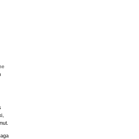
i
he
h
s
i,
mut.
jaga