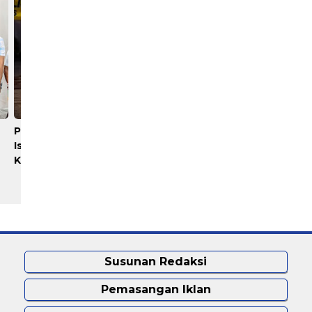
Polrestabes Medan Sebut
Bobby Nasution Bantu
Istri Polisi Bunuh Diri,
Akomodasi Pasien
Keluarga Minta Usut Tuntas
Leukemia dan Kanker Tiro
Saat Tinjau RSUD Thomse
Susunan Redaksi
Pemasangan Iklan