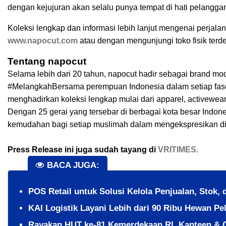
dengan kejujuran akan selalu punya tempat di hati pelangga
Koleksi lengkap dan informasi lebih lanjut mengenai perjala
www.napocut.com
atau dengan mengunjungi toko fisik terde
Tentang napocut
Selama lebih dari 20 tahun, napocut hadir sebagai brand mod
#MelangkahBersama perempuan Indonesia dalam setiap fase k
menghadirkan koleksi lengkap mulai dari apparel, activewear, 
Dengan 25 gerai yang tersebar di berbagai kota besar Indo
kemudahan bagi setiap muslimah dalam mengekspresikan diri 
Press Release ini juga sudah tayang di
VRITIMES.
BACA JUGA:
POS Retail untuk Solusi Kelola Penjualan, Stok, 
KAI Logistik Layani Lebih dari 90 Ribu Hewan Pe
Rayakan HUT ke-81 Kemerdekaan RI, Kanteen & 