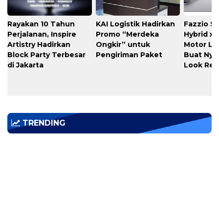
Rayakan 10 Tahun
KAI Logistik Hadirkan
Fazzio S
Perjalanan, Inspire
Promo “Merdeka
Hybrid x A
Artistry Hadirkan
Ongkir” untuk
Motor Lim
Block Party Terbesar
Pengiriman Paket
Buat Nye
di Jakarta
Look Ret
TRENDING