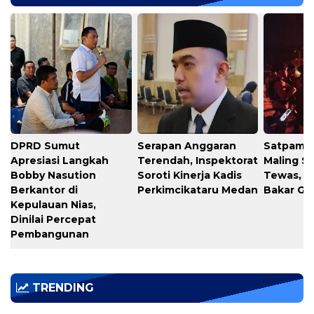
DPRD Sumut
Serapan Anggaran
​Satpam 
Apresiasi Langkah
Terendah, Inspektorat
Maling S
Bobby Nasution
Soroti Kinerja Kadis
Tewas, W
Berkantor di
Perkimcikataru Medan
Bakar G
Kepulauan Nias,
Dinilai Percepat
Pembangunan
TRENDING