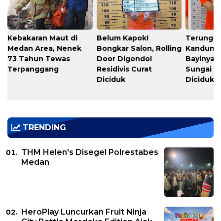
Kebakaran Maut di
Belum Kapok!
Terungka
Medan Area, Nenek
Bongkar Salon, Rolling
Kandung
73 Tahun Tewas
Door Digondol
Bayinya d
Terpanggang
Residivis Curat
Sungai S
Diciduk
Diciduk
TRENDING
THM Helen's Disegel Polrestabes
Medan
HeroPlay Luncurkan Fruit Ninja