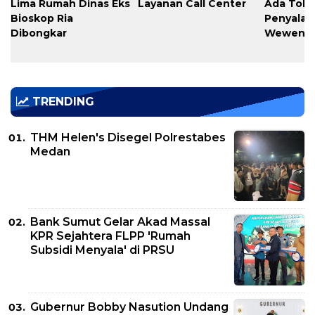
Lima Rumah Dinas Eks
Layanan Call Center
Ada Toler
Bioskop Ria
Penyala
Dibongkar
Wewena
TRENDING
THM Helen's Disegel Polrestabes
Medan
Bank Sumut Gelar Akad Massal
KPR Sejahtera FLPP 'Rumah
Subsidi Menyala' di PRSU
Gubernur Bobby Nasution Undang