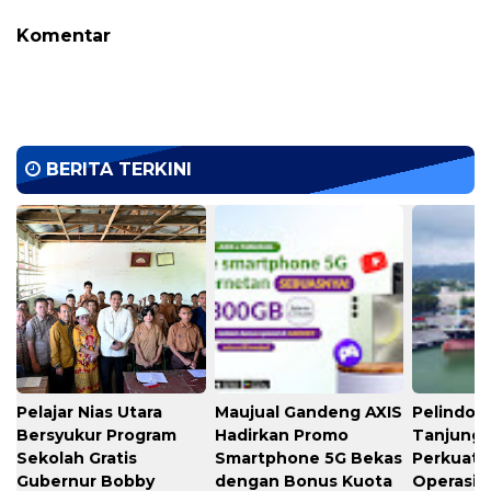
Komentar
BERITA TERKINI
Pelajar Nias Utara
Maujual Gandeng AXIS
Pelindo M
Bersyukur Program
Hadirkan Promo
Tanjung 
Sekolah Gratis
Smartphone 5G Bekas
Perkuat K
Gubernur Bobby
dengan Bonus Kuota
Operasio