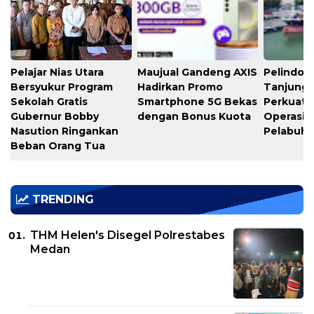
Pelajar Nias Utara
Maujual Gandeng AXIS
Pelindo M
Bersyukur Program
Hadirkan Promo
Tanjung 
Sekolah Gratis
Smartphone 5G Bekas
Perkuat K
Gubernur Bobby
dengan Bonus Kuota
Operasio
Nasution Ringankan
Pelabuh
Beban Orang Tua
TRENDING
THM Helen's Disegel Polrestabes
Medan