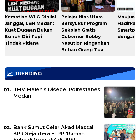
Kematian WLG Dinilai
Pelajar Nias Utara
Maujual 
Janggal, LBH Medan:
Bersyukur Program
Hadirkan
Kuat Dugaan Bukan
Sekolah Gratis
Smartph
Bunuh Diri Tapi
Gubernur Bobby
dengan 
Tindak Pidana
Nasution Ringankan
Beban Orang Tua
TRENDING
THM Helen's Disegel Polrestabes
Medan
Bank Sumut Gelar Akad Massal
KPR Sejahtera FLPP 'Rumah
Subsidi Menyala' di PRSU