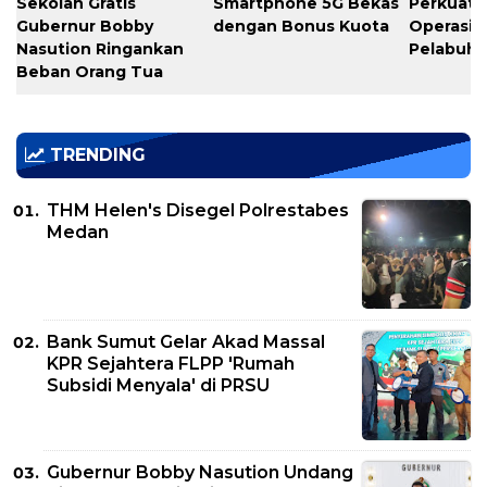
Sekolah Gratis
Smartphone 5G Bekas
Perkuat K
Gubernur Bobby
dengan Bonus Kuota
Operasio
Nasution Ringankan
Pelabuh
Beban Orang Tua
TRENDING
THM Helen's Disegel Polrestabes
Medan
Bank Sumut Gelar Akad Massal
KPR Sejahtera FLPP 'Rumah
Subsidi Menyala' di PRSU
Gubernur Bobby Nasution Undang