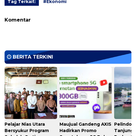
Tag Terkait:
#Ekonomi
Komentar
BERITA TERKINI
Pelajar Nias Utara
Maujual Gandeng AXIS
Pelindo M
Bersyukur Program
Hadirkan Promo
Tanjung 