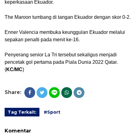
keperkasaan Ekuador.
The Maroon tumbang di tangan Ekuador dengan skor 0-2.
Enner Valencia membuka keunggulan Ekuador melalui 
sepakan penalti pada menit ke-16.
Penyerang senior La Tri tersebut sekaligus menjadi 
pencetak gol pertama pada Piala Dunia 2022 Qatar. 
(
KC/MC
)
Share:
Tag Terkait:
#Sport
Komentar