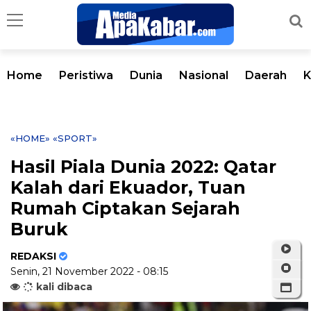
Home
Peristiwa
Dunia
Nasional
Daerah
K
«HOME»
«SPORT»
Hasil Piala Dunia 2022: Qatar
Kalah dari Ekuador, Tuan
Rumah Ciptakan Sejarah
Buruk
REDAKSI
Senin, 21 November 2022 - 08:15
kali dibaca