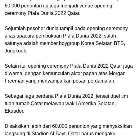
60.000 penonton itu juga menjadi venue opening 
ceremony Piala Dunia 2022 Qatar.
Sejumlah pesohor dunia tampil pada opening ceremony 
alias upacara pembukaan Piala Dunia 2022, salah 
satunya adalah member boygroup Korea Selatan BTS, 
Jungkook.
Selain itu, opening ceremony Piala Dunia 2022 Qatar juga 
diwarnai dengan kemunculan aktor papan atas Morgan 
Freeman yang menyampaikan pesan perdamaian.
Sebagai laga perdana Piala Dunia 2022, tersaji duel tim 
tuan rumah Qatar melawan wakil Amerika Selatan, 
Ekuador.
Disaksikan lebih dari 60.000 penonton yang menyaksikan 
langsung di Stadion Al Bayt, Qatar harus mengakui 