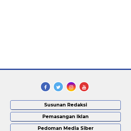
Susunan Redaksi
Pemasangan Iklan
Pedoman Media Siber