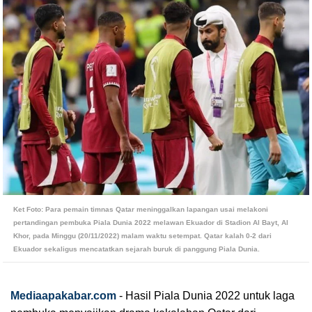
Ket Foto: Para pemain timnas Qatar meninggalkan lapangan usai melakoni 
pertandingan pembuka Piala Dunia 2022 melawan Ekuador di Stadion Al Bayt, Al 
Khor, pada Minggu (20/11/2022) malam waktu setempat. Qatar kalah 0-2 dari 
Ekuador sekaligus mencatatkan sejarah buruk di panggung Piala Dunia.
Mediaapakabar.com
-
Hasil Piala Dunia 2022 untuk laga 