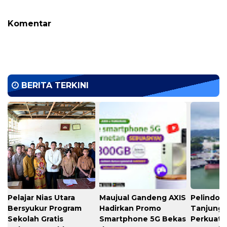
Komentar
BERITA TERKINI
Pelajar Nias Utara
Maujual Gandeng AXIS
Pelindo M
Bersyukur Program
Hadirkan Promo
Tanjung 
Sekolah Gratis
Smartphone 5G Bekas
Perkuat K