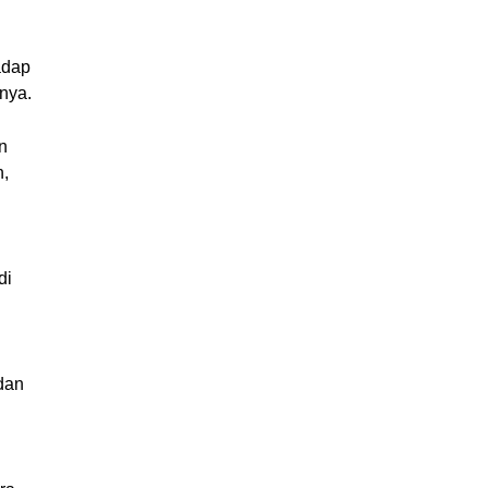
dap 
nya.
 
, 
i 
an 