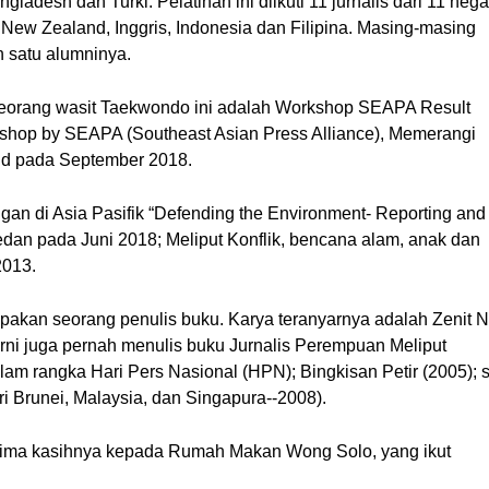
ladesh dan Turki. Pelatihan ini diikuti 11 jurnalis dari 11 negar
a, New Zealand, Inggris, Indonesia dan Filipina. Masing-masing 
h satu alumninya.
 seorang wasit Taekwondo ini adalah Workshop SEAPA Result 
hop by SEAPA (Southeast Asian Press Alliance), Memerangi 
and pada September 2018.
gan di Asia Pasifik “Defending the Environment- Reporting and 
dan pada Juni 2018; Meliput Konflik, bencana alam, anak dan 
2013.
pakan seorang penulis buku. Karya teranyarnya adalah Zenit Na
ni juga pernah menulis buku Jurnalis Perempuan Meliput 
alam rangka Hari Pers Nasional (HPN); Bingkisan Petir (2005); se
i Brunei, Malaysia, dan Singapura--2008).
terima kasihnya kepada Rumah Makan Wong Solo, yang ikut 