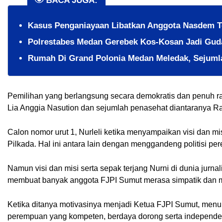
BACA JUGA:
Kasus Penganiayaan Libatkan Anggota Nasdem T
Polrestabes Medan Gerebek Kos-Kosan Jadi Gud
Rumah Di Grand Polonia Medan Meledak, Sejuml
Pemilihan yang berlangsung secara demokratis dan penuh ras
Lia Anggia Nasution dan sejumlah penasehat diantaranya Ra
Calon nomor urut 1, Nurleli ketika menyampaikan visi dan mi
Pilkada. Hal ini antara lain dengan menggandeng politisi p
Namun visi dan misi serta sepak terjang Nurni di dunia jurnal
membuat banyak anggota FJPI Sumut merasa simpatik dan m
Ketika ditanya motivasinya menjadi Ketua FJPI Sumut, menur
perempuan yang kompeten, berdaya dorong serta independen d