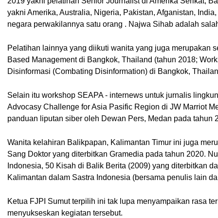
2019 yakni pelatihan Senior Journalist di Amerika Serikat, Bang
yakni Amerika, Australia, Nigeria, Pakistan, Afganistan, Indi
negara perwakilannya satu orang . Najwa Sihab adalah sala
Pelatihan lainnya yang diikuti wanita yang juga merupakan
Based Management di Bangkok, Thailand (tahun 2018; Works
Disinformasi (Combating Disinformation) di Bangkok, Thail
Selain itu workshop SEAPA - internews untuk jurnalis lingkun
Advocasy Challenge for Asia Pasific Region di JW Marriot Me
panduan liputan siber oleh Dewan Pers, Medan pada tahun 
Wanita kelahiran Balikpapan, Kalimantan Timur ini juga meru
Sang Doktor yang diterbitkan Gramedia pada tahun 2020. Nur
Indonesia, 50 Kisah di Balik Berita (2009) yang diterbitkan d
Kalimantan dalam Sastra Indonesia (bersama penulis lain dar
Ketua FJPI Sumut terpilih ini tak lupa menyampaikan rasa 
menyukseskan kegiatan tersebut.