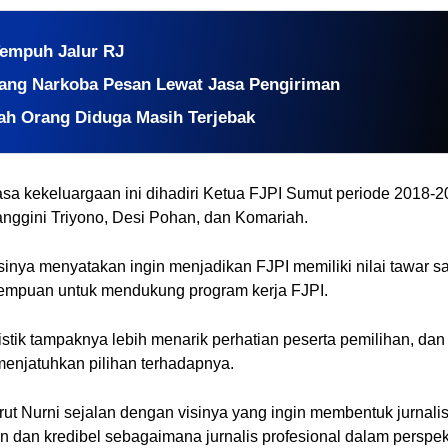
empuh Jalur RJ
ang Narkoba Pesan Lewat Jasa Pengiriman
ah Orang Diduga Masih Terjebak
a kekeluargaan ini dihadiri Ketua FJPI Sumut periode 2018-20
nggini Triyono, Desi Pohan, dan Komariah.
sinya menyatakan ingin menjadikan FJPI memiliki nilai tawar sa
erempuan untuk mendukung program kerja FJPI.
istik tampaknya lebih menarik perhatian peserta pemilihan, dan 
enjatuhkan pilihan terhadapnya.
ut Nurni sejalan dengan visinya yang ingin membentuk jurnalis
an kredibel sebagaimana jurnalis profesional dalam perspekti