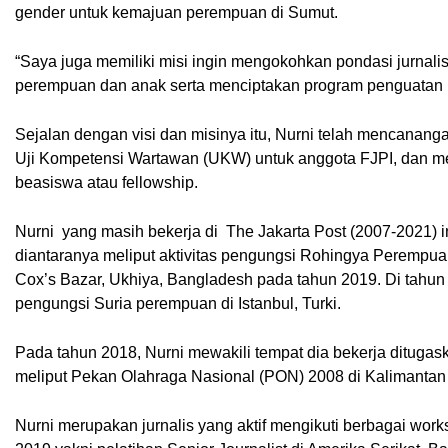
gender untuk kemajuan perempuan di Sumut.
“Saya juga memiliki misi ingin mengokohkan pondasi jurnalism
perempuan dan anak serta menciptakan program penguatan be
Sejalan dengan visi dan misinya itu, Nurni telah mencanang
Uji Kompetensi Wartawan (UKW) untuk anggota FJPI, dan me
beasiswa atau fellowship.
Nurni  yang masih bekerja di  The Jakarta Post (2007-2021) in
diantaranya meliput aktivitas pengungsi Rohingya Perempua
Cox’s Bazar, Ukhiya, Bangladesh pada tahun 2019. Di tahun y
pengungsi Suria perempuan di Istanbul, Turki.
Pada tahun 2018, Nurni mewakili tempat dia bekerja ditugas
meliput Pekan Olahraga Nasional (PON) 2008 di Kalimantan 
Nurni merupakan jurnalis yang aktif mengikuti berbagai works