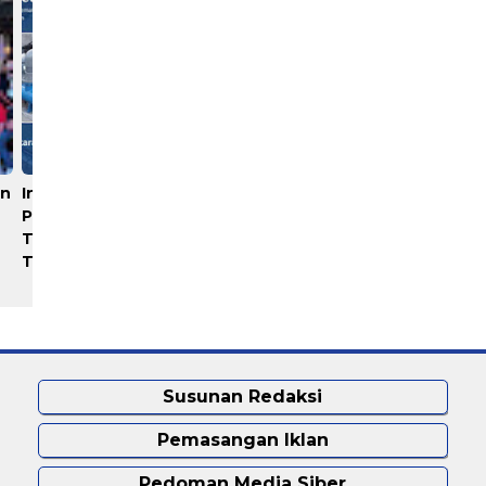
un
Industri Akuakultur
Rayakan 10 Tahun
Pakistan hingga Timur
Perjalanan, Inspire Artistry
Tengah Terapkan Solusi
Hadirkan Block Party
Terlengkap dari Indonesia
Terbesar di Jakarta
Susunan Redaksi
Pemasangan Iklan
Pedoman Media Siber