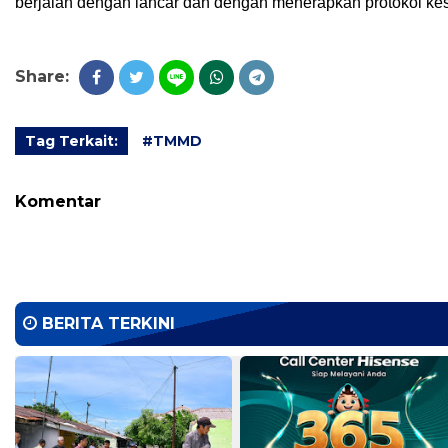
berjalan dengan lancar dan dengan menerapkan protokol kes
Share:
Tag Terkait:
#TMMD
Komentar
BERITA TERKINI