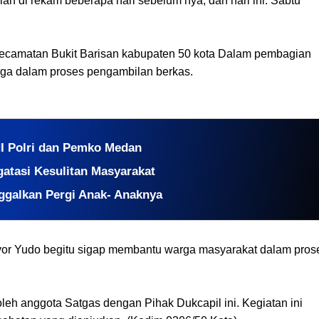
ah di rekam beberapa hari sebelum nya, dan hari ini. Sabtu
 kecamatan Bukit Barisan kabupaten 50 kota Dalam pembagian
arga dalam proses pengambilan berkas.
I Polri dan Pemko Medan
atasi Kesulitan Masyarakat
ggalkan Pergi Anak- Anaknya
r Yudo begitu sigap membantu warga masyarakat dalam pros
oleh anggota Satgas dengan Pihak Dukcapil ini. Kegiatan ini