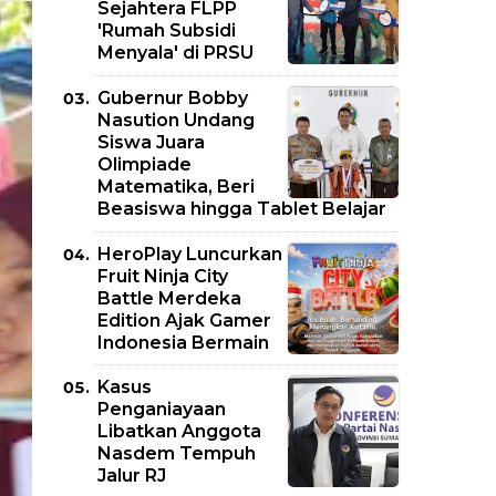
Sejahtera FLPP
'Rumah Subsidi
Menyala' di PRSU
Gubernur Bobby
Nasution Undang
Siswa Juara
Olimpiade
Matematika, Beri
Beasiswa hingga Tablet Belajar
HeroPlay Luncurkan
Fruit Ninja City
Battle Merdeka
Edition Ajak Gamer
Indonesia Bermain
Kasus
Penganiayaan
Libatkan Anggota
Nasdem Tempuh
Jalur RJ