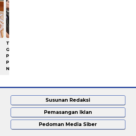
Terima Audiensi BNKP,
Polrestabes Medan Sebut
Gubernur Bobby Nasution
Istri Polisi Bunuh Diri,
Paparkan Tiga Prioritas
Keluarga Minta Usut Tunt
Pembangunan Kepulauan
Nias
Susunan Redaksi
Pemasangan Iklan
Pedoman Media Siber