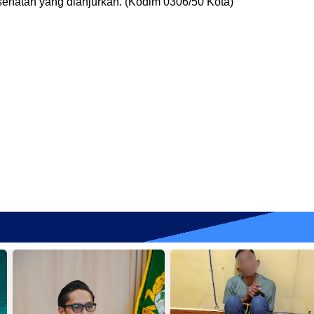
ehatan yang dianjurkan. (Kodim 0306/50 Kota)