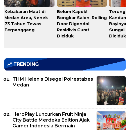
Kebakaran Maut di
Belum Kapok!
Terungka
Medan Area, Nenek
Bongkar Salon, Rolling
Kandung
73 Tahun Tewas
Door Digondol
Bayinya d
Terpanggang
Residivis Curat
Sungai S
Diciduk
Diciduk
TRENDING
THM Helen's Disegel Polrestabes
Medan
HeroPlay Luncurkan Fruit Ninja
City Battle Merdeka Edition Ajak
Gamer Indonesia Bermain