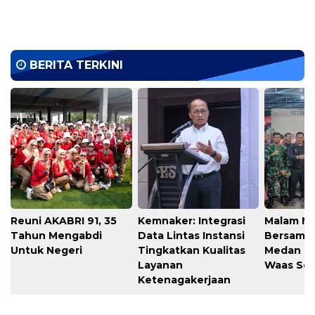
BERITA TERKINI
Reuni AKABRI 91, 35
Kemnaker: Integrasi
Malam M
Tahun Mengabdi
Data Lintas Instansi
Bersama
Untuk Negeri
Tingkatkan Kualitas
Medan T
Layanan
Waas Ser
Ketenagakerjaan