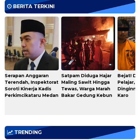
BERITA TERKINI
Serapan Anggaran
​Satpam Diduga Hajar
​Bejat! D
Terendah, Inspektorat
Maling Sawit Hingga
Pelajar, 
Soroti Kinerja Kadis
Tewas, Warga Marah
Dinginnya
Perkimcikataru Medan
Bakar Gedung Kebun
Karo
TRENDING