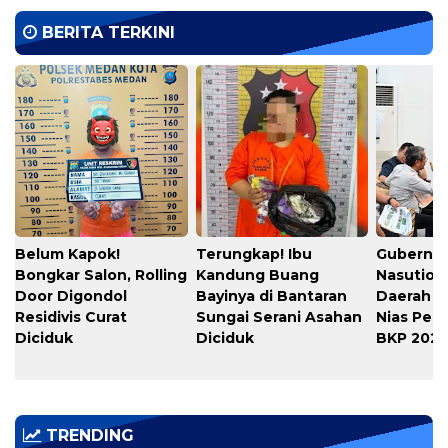
BERITA TERKINI
Belum Kapok!
Terungkap! Ibu
Gubernu
Bongkar Salon, Rolling
Kandung Buang
Nasution
Door Digondol
Bayinya di Bantaran
Daerah s
Residivis Curat
Sungai Serani Asahan
Nias Per
Diciduk
Diciduk
BKP 202
TRENDING