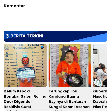
Komentar
BERITA TERKINI
Belum Kapok!
Terungkap! Ibu
Gubernu
Bongkar Salon, Rolling
Kandung Buang
Nasution
Door Digondol
Bayinya di Bantaran
Daerah s
Residivis Curat
Sungai Serani Asahan
Nias Per