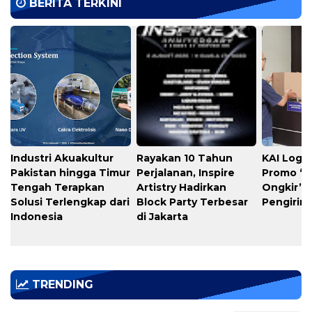
BERITA TERKINI
Industri Akuakultur
Rayakan 10 Tahun
KAI Logis
Pakistan hingga Timur
Perjalanan, Inspire
Promo “
Tengah Terapkan
Artistry Hadirkan
Ongkir” 
Solusi Terlengkap dari
Block Party Terbesar
Pengirim
Indonesia
di Jakarta
TRENDING