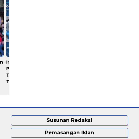
un
Industri Akuakultur
Rayakan 10 Tahun
Pakistan hingga Timur
Perjalanan, Inspire Artistry
Tengah Terapkan Solusi
Hadirkan Block Party
Terlengkap dari Indonesia
Terbesar di Jakarta
Susunan Redaksi
Pemasangan Iklan