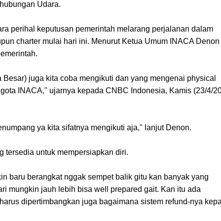
erhubungan Udara.
uara perihal keputusan pemerintah melarang perjalanan dalam
maupun charter mulai hari ini. Menurut Ketua Umum INACA Denon
pemerintah.
 Besar) juga kita coba mengikuti dan yang mengenai physical
anggota INACA," ujarnya kepada CNBC Indonesia, Kamis (23/4/2
umpang ya kita sifatnya mengikuti aja," lanjut Denon.
g tersedia untuk mempersiapkan diri.
 baru berangkat nggak sempet balik gitu kan banyak yang
i mungkin jauh lebih bisa well prepared gait. Kan itu ada
u harus dipertimbangkan juga bagaimana sistem refund-nya kep