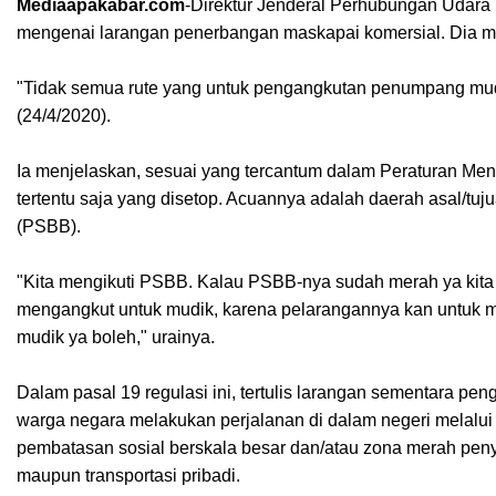
Mediaapakabar.com
-
Direktur Jenderal Perhubungan Udara
mengenai larangan penerbangan maskapai komersial. Dia me
"Tidak semua rute yang untuk pengangkutan penumpang mudi
(24/4/2020).
Ia menjelaskan, sesuai yang tercantum dalam Peraturan Me
tertentu saja yang disetop. Acuannya adalah daerah asal/tu
(PSBB).
"Kita mengikuti PSBB. Kalau PSBB-nya sudah merah ya kita 
mengangkut untuk mudik, karena pelarangannya kan untuk mud
mudik ya boleh," urainya.
Dalam pasal 19 regulasi ini, tertulis larangan sementara p
warga negara melakukan perjalanan di dalam negeri melalui 
pembatasan sosial berskala besar dan/atau zona merah pe
maupun transportasi pribadi.