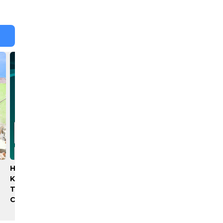
Hisense Siap Layani
Rico Waas Nonaktifkan
Konsumen 365 Hari,
Lurah AUR, Tegaskan Tak
Tambah Jadwal Layanan
Ada Toleransi bagi
Call Center
Penyalahgunaan
Wewenang