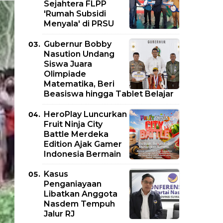
Sejahtera FLPP
'Rumah Subsidi
Menyala' di PRSU
Gubernur Bobby
Nasution Undang
Siswa Juara
Olimpiade
Matematika, Beri
Beasiswa hingga Tablet Belajar
HeroPlay Luncurkan
Fruit Ninja City
Battle Merdeka
Edition Ajak Gamer
Indonesia Bermain
Kasus
Penganiayaan
Libatkan Anggota
Nasdem Tempuh
Jalur RJ