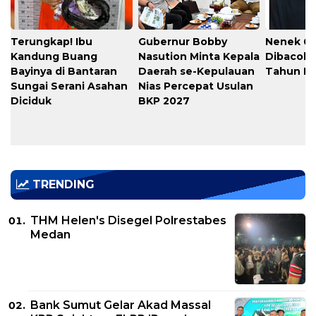
Terungkap! Ibu
Gubernur Bobby
Nenek 6
Kandung Buang
Nasution Minta Kepala
Dibacok,
Bayinya di Bantaran
Daerah se-Kepulauan
Tahun Dic
Sungai Serani Asahan
Nias Percepat Usulan
Diciduk
BKP 2027
TRENDING
THM Helen's Disegel Polrestabes
Medan
Bank Sumut Gelar Akad Massal