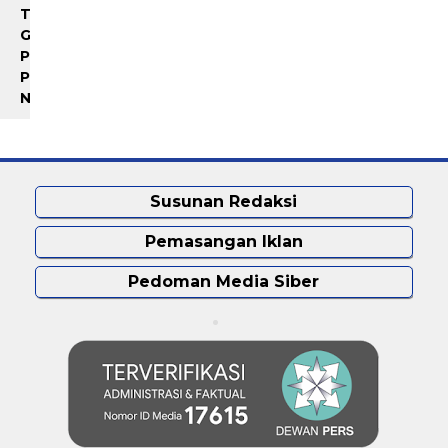
Terima Audiensi BNKP,
Polrestabes Medan Sebut
Gubernur Bobby Nasution
Istri Polisi Bunuh Diri,
Paparkan Tiga Prioritas
Keluarga Minta Usut Tunt
Pembangunan Kepulauan
Nias
Susunan Redaksi
Pemasangan Iklan
Pedoman Media Siber