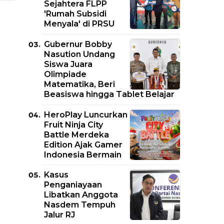
Sejahtera FLPP
'Rumah Subsidi
Menyala' di PRSU
Gubernur Bobby
Nasution Undang
Siswa Juara
Olimpiade
Matematika, Beri
Beasiswa hingga Tablet Belajar
HeroPlay Luncurkan
Fruit Ninja City
Battle Merdeka
Edition Ajak Gamer
Indonesia Bermain
Kasus
Penganiayaan
Libatkan Anggota
Nasdem Tempuh
Jalur RJ