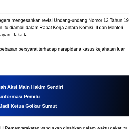
segera mengesahkan revisi Undang-undang Nomor 12 Tahun 1
tu diambil dalam Rapat Kerja antara Komisi III dan Menteri
yan, Jakarta.
mbebasan bersyarat terhadap narapidana kasus kejahatan luar
ah Aksi Main Hakim Sendiri
informasi Pemilu
Jadi Ketua Golkar Sumut
UU Pemasyarakatan yang akan disahkan dalam waktu dekat itu,