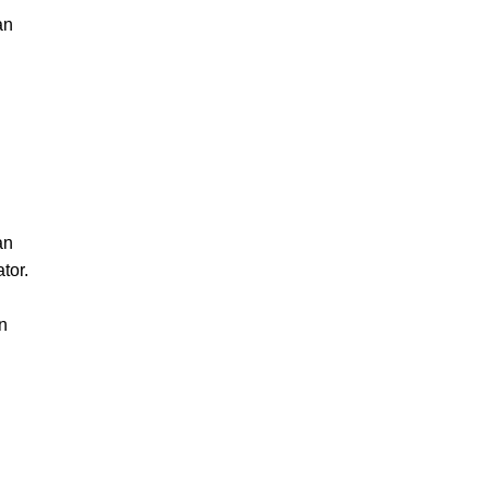
an
an
tor.
n