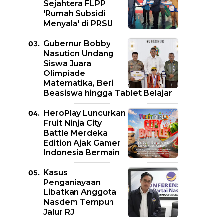
Sejahtera FLPP
'Rumah Subsidi
Menyala' di PRSU
Gubernur Bobby
Nasution Undang
Siswa Juara
Olimpiade
Matematika, Beri
Beasiswa hingga Tablet Belajar
HeroPlay Luncurkan
Fruit Ninja City
Battle Merdeka
Edition Ajak Gamer
Indonesia Bermain
Kasus
Penganiayaan
Libatkan Anggota
Nasdem Tempuh
Jalur RJ