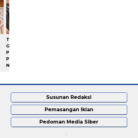
Terima Audiensi BNKP,
Polrestabes Medan Sebut
Gubernur Bobby Nasution
Istri Polisi Bunuh Diri,
Paparkan Tiga Prioritas
Keluarga Minta Usut Tunt
Pembangunan Kepulauan
Nias
Susunan Redaksi
Pemasangan Iklan
Pedoman Media Siber