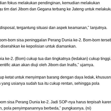
udian fokus melakukan pendinginan, kemudian melakukan
u tim dari Jibom dan Gegana terbang ke Jateng untuk melakuk
isposal, tergantung situasi dan aspek keamanan," lanjutnya.
 bom-bom sisa peninggalan Perang Dunia ke-2. Bom-bom terse
iserahkan ke kepolisian untuk diamankan.
 ke-2. (Bom) cukup tua dan tingkatnya (ledakan) cukup tinggi
tific akan akan diuji oleh Jibom dan Inafis," ujarnya.
p ketat untuk menyimpan barang dengan daya ledak, khusus
yang usianya sudah tua itu cukup rentan, sehingga pola
om sisa Perang Dunia ke-2. Jadi SOP-nya harus terpisah kare
tan, pola penyimpanannya berbeda," pungkasnya. (ni)