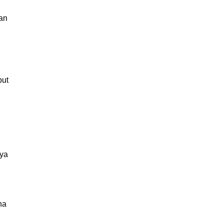
an
but
.
nya
na