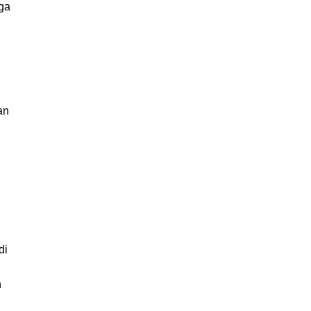
ga
an
di
n