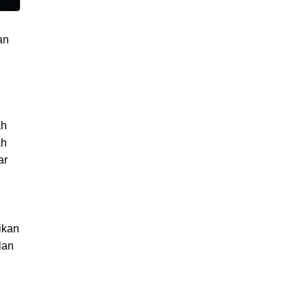
an
ah
ah
ar
ikan
lan