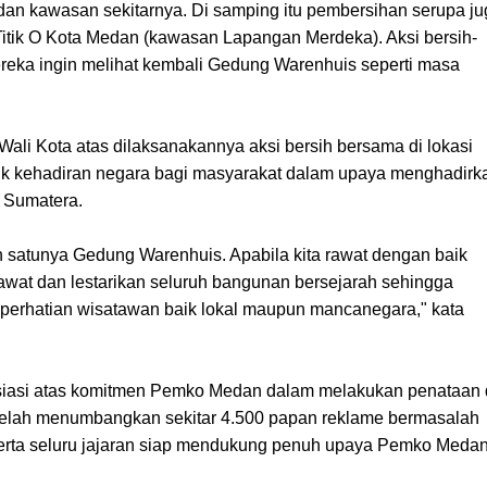
 kawasan sekitarnya. Di samping itu pembersihan serupa ju
Titik O Kota Medan (kawasan Lapangan Merdeka). Aksi bersih-
ereka ingin melihat kembali Gedung Warenhuis seperti masa
li Kota atas dilaksanakannya aksi bersih bersama di lokasi
tuk kehadiran negara bagi masyarakat dalam upaya menghadirk
n Sumatera.
h satunya Gedung Warenhuis. Apabila kita rawat dengan baik
rawat dan lestarikan seluruh bangunan bersejarah sehingga
perhatian wisatawan baik lokal maupun mancanegara," kata
siasi atas komitmen Pemko Medan dalam melakukan penataan 
 telah menumbangkan sekitar 4.500 papan reklame bermasalah
eserta seluru jajaran siap mendukung penuh upaya Pemko Meda