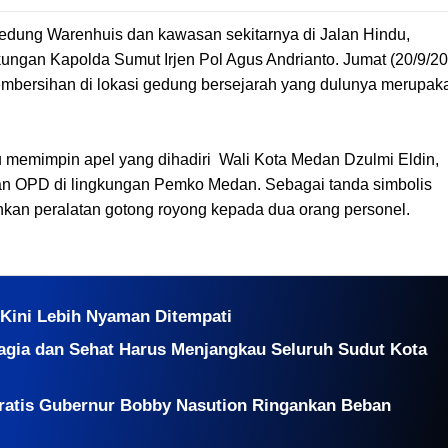
ung Warenhuis dan kawasan sekitarnya di Jalan Hindu,
gan Kapolda Sumut Irjen Pol Agus Andrianto. Jumat (20/9/20
bersihan di lokasi gedung bersejarah yang dulunya merupak
 memimpin apel yang dihadiri Wali Kota Medan Dzulmi Eldin,
an OPD di lingkungan Pemko Medan. Sebagai tanda simbolis
hkan peralatan gotong royong kepada dua orang personel.
 Kini Lebih Nyaman Ditempati
agia dan Sehat Harus Menjangkau Seluruh Sudut Kota
Gratis Gubernur Bobby Nasution Ringankan Beban