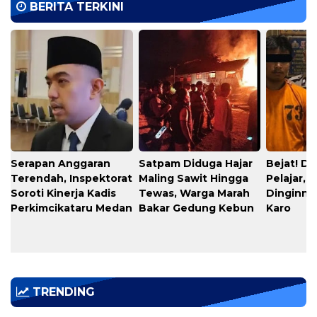
BERITA TERKINI
Serapan Anggaran
​Satpam Diduga Hajar
​Bejat! D
Terendah, Inspektorat
Maling Sawit Hingga
Pelajar, 
Soroti Kinerja Kadis
Tewas, Warga Marah
Dinginnya
Perkimcikataru Medan
Bakar Gedung Kebun
Karo
TRENDING