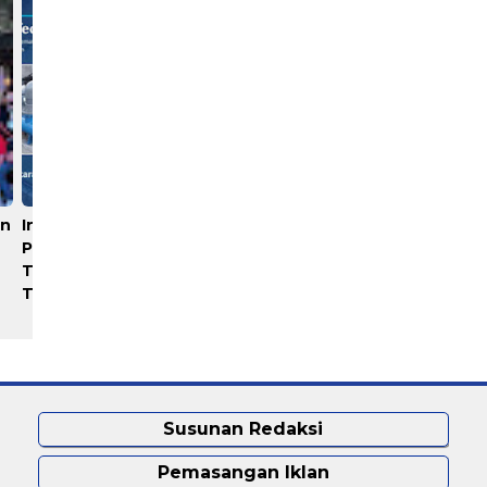
un
Industri Akuakultur
Rayakan 10 Tahun
Pakistan hingga Timur
Perjalanan, Inspire Artistry
Tengah Terapkan Solusi
Hadirkan Block Party
Terlengkap dari Indonesia
Terbesar di Jakarta
Susunan Redaksi
Pemasangan Iklan