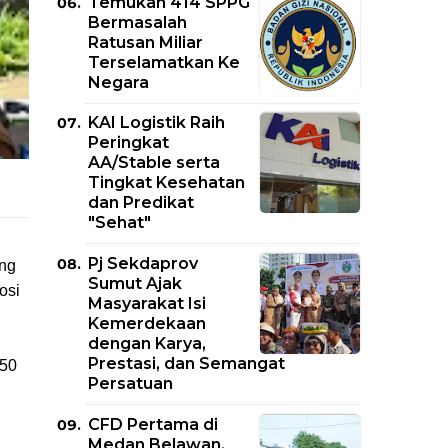
Temukan 414 SPPG
Bermasalah
Ratusan Miliar
Terselamatkan Ke
Negara
KAI Logistik Raih
Peringkat
AA/Stable serta
Tingkat Kesehatan
dan Predikat
"Sehat"
Pj Sekdaprov
ung
Sumut Ajak
osi
Masyarakat Isi
Kemerdekaan
dengan Karya,
Prestasi, dan Semangat
-50
Persatuan
CFD Pertama di
Medan Belawan,