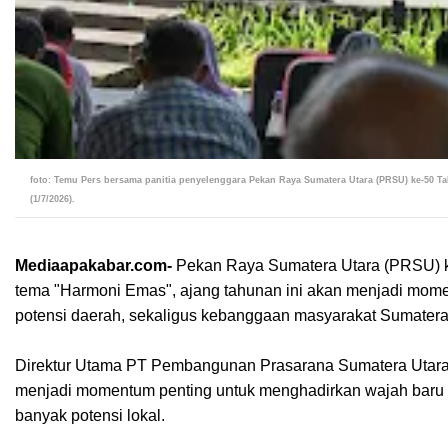
foto: Temu Pers bersama panitia penyelenggara Pekan Raya Sumatera Utara (PRSU) ke-50
(1/7/2026).
Mediaapakabar.com-
Pekan Raya Sumatera Utara (PRSU) ke
tema "Harmoni Emas", ajang tahunan ini akan menjadi mo
potensi daerah, sekaligus kebanggaan masyarakat Sumatera
Direktur Utama PT Pembangunan Prasarana Sumatera Utara
menjadi momentum penting untuk menghadirkan wajah baru 
banyak potensi lokal.