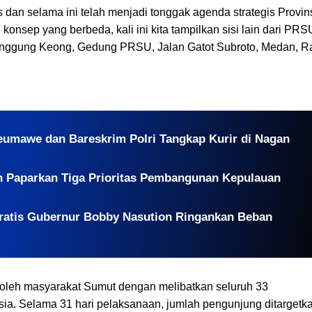
 selama ini telah menjadi tonggak agenda strategis Provin
onsep yang berbeda, kali ini kita tampilkan sisi lain dari PRS
Panggung Keong, Gedung PRSU, Jalan Gatot Subroto, Medan, R
eumawe dan Bareskrim Polri Tangkap Kurir di Nagan
n Paparkan Tiga Prioritas Pembangunan Kepulauan
Gratis Gubernur Bobby Nasution Ringankan Beban
i oleh masyarakat Sumut dengan melibatkan seluruh 33
ysia. Selama 31 hari pelaksanaan, jumlah pengunjung ditargetk