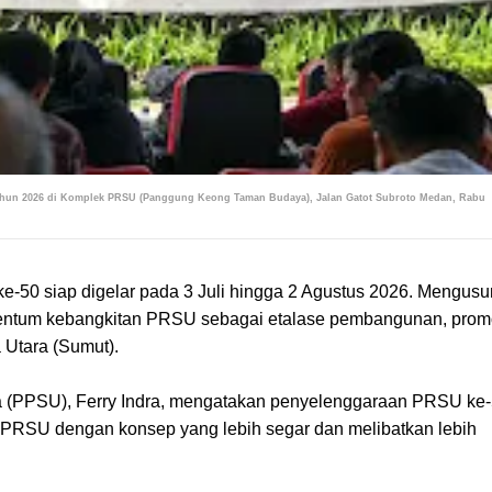
 Tahun 2026 di Komplek PRSU (Panggung Keong Taman Budaya), Jalan Gatot Subroto Medan, Rabu
-50 siap digelar pada 3 Juli hingga 2 Agustus 2026. Mengus
mentum kebangkitan PRSU sebagai etalase pembangunan, prom
 Utara (Sumut).
 (PPSU), Ferry Indra, mengatakan penyelenggaraan PRSU ke
PRSU dengan konsep yang lebih segar dan melibatkan lebih