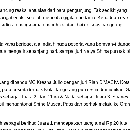
ncing reaksi antusias dari para pengunjung. Tak sedikit yang
sangat enak', setelah mencoba gigitan pertama. Kehadiran es k
hadirkan pengalaman penuh kejutan, baik di atas panggung
a yang berjoget ala India hingga peserta yang bernyanyi dang
 mengalir sepanjang hari, sampai juri Natya Shina pun tak b
 yang dipandu MC Kresna Julio dengan juri Rian D'MASIV, Kota
 para peserta terbaik Kota Tangerang pun resmi diumumkan. S
us sebagai Juara 2, dan Chira & Nada sebagai Juara 3. Shaney
hasil mengantongi Shine Muscat Pass dan berhak melaju ke Gra
sebagai berikut: Juara 1 mendapatkan uang tunai Rp 20 juta,