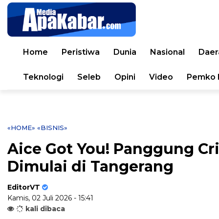
Home
Peristiwa
Dunia
Nasional
Daer
Teknologi
Seleb
Opini
Video
Pemko 
«HOME»
«BISNIS»
Aice Got You! Panggung Cr
Dimulai di Tangerang
EditorVT
Kamis, 02 Juli 2026 - 15:41
kali dibaca