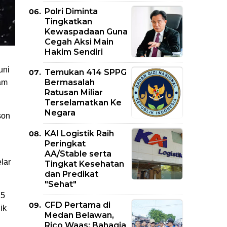
Polri Diminta
Tingkatkan
Kewaspadaan Guna
Cegah Aksi Main
Hakim Sendiri
uni
Temukan 414 SPPG
Bermasalah
am
Ratusan Miliar
Terselamatkan Ke
Negara
son
KAI Logistik Raih
Peringkat
AA/Stable serta
lar
Tingkat Kesehatan
dan Predikat
"Sehat"
15
CFD Pertama di
ik
Medan Belawan,
Rico Waas: Bahagia