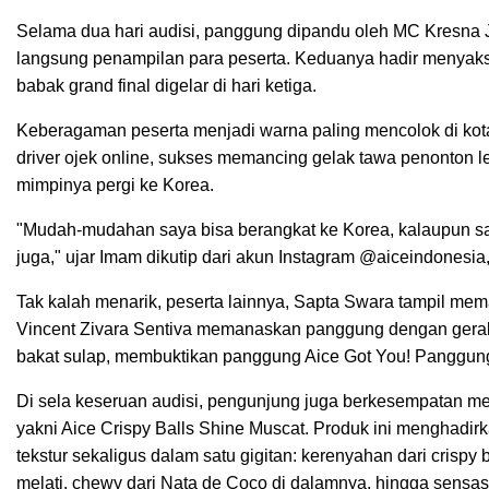
Selama dua hari audisi, panggung dipandu oleh MC Kresna J
langsung penampilan para peserta. Keduanya hadir menyak
babak grand final digelar di hari ketiga.
Keberagaman peserta menjadi warna paling mencolok di kot
driver ojek online, sukses memancing gelak tawa penonton 
mimpinya pergi ke Korea.
"Mudah-mudahan saya bisa berangkat ke Korea, kalaupun say
juga," ujar Imam dikutip dari akun Instagram @aiceindonesia
Tak kalah menarik, peserta lainnya, Sapta Swara tampil mem
Vincent Zivara Sentiva memanaskan panggung dengan geraka
bakat sulap, membuktikan panggung Aice Got You! Panggung
Di sela keseruan audisi, pengunjung juga berkesempatan menc
yakni Aice Crispy Balls Shine Muscat. Produk ini menghad
tekstur sekaligus dalam satu gigitan: kerenyahan dari crispy
melati, chewy dari Nata de Coco di dalamnya, hingga sensa