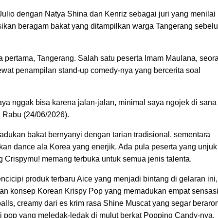
ulio dengan Natya Shina dan Kenriz sebagai juri yang menilai
sikan beragam bakat yang ditampilkan warga Tangerang sebel
a pertama, Tangerang. Salah satu peserta Imam Maulana, seor
lewat penampilan stand-up comedy-nya yang bercerita soal
a nggak bisa karena jalan-jalan, minimal saya ngojek di sana
, Rabu (24/06/2026).
adukan bakat bernyanyi dengan tarian tradisional, sementara
n dance ala Korea yang enerjik. Ada pula peserta yang unjuk
 Crispymu! memang terbuka untuk semua jenis talenta.
icipi produk terbaru Aice yang menjadi bintang di gelaran ini,
irkan konsep Korean Krispy Pop yang memadukan empat sensas
 balls, creamy dari es krim rasa Shine Muscat yang segar berar
si pop yang meledak-ledak di mulut berkat Popping Candy-nya.