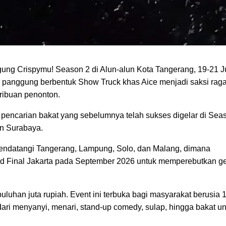
ung Crispymu! Season 2 di Alun-alun Kota Tangerang, 19-21 J
h, panggung berbentuk Show Truck khas Aice menjadi saksi rag
 ribuan penonton.
pencarian bakat yang sebelumnya telah sukses digelar di Sea
an Surabaya.
ndatangi Tangerang, Lampung, Solo, dan Malang, dimana
nd Final Jakarta pada September 2026 untuk memperebutkan ge
uluhan juta rupiah. Event ini terbuka bagi masyarakat berusia 
dari menyanyi, menari, stand-up comedy, sulap, hingga bakat un