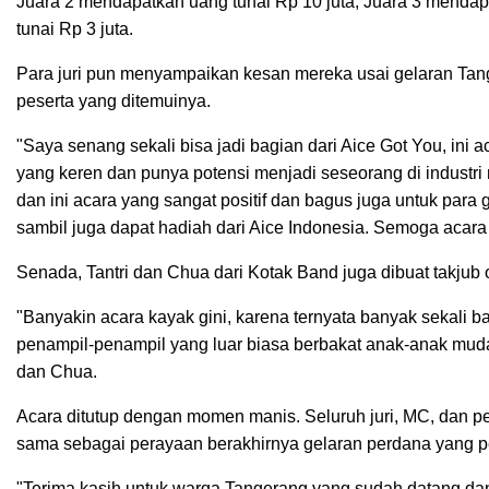
Juara 2 mendapatkan uang tunai Rp 10 juta, Juara 3 mendap
tunai Rp 3 juta.
Para juri pun menyampaikan kesan mereka usai gelaran Ta
peserta yang ditemuinya.
"Saya senang sekali bisa jadi bagian dari Aice Got You, ini
yang keren dan punya potensi menjadi seseorang di industri
dan ini acara yang sangat positif dan bagus juga untuk pa
sambil juga dapat hadiah dari Aice Indonesia. Semoga acara 
Senada, Tantri dan Chua dari Kotak Band juga dibuat takjub 
"Banyakin acara kayak gini, karena ternyata banyak sekali ba
penampil-penampil yang luar biasa berbakat anak-anak muda
dan Chua.
Acara ditutup dengan momen manis. Seluruh juri, MC, dan pe
sama sebagai perayaan berakhirnya gelaran perdana yang p
"Terima kasih untuk warga Tangerang yang sudah datang dan