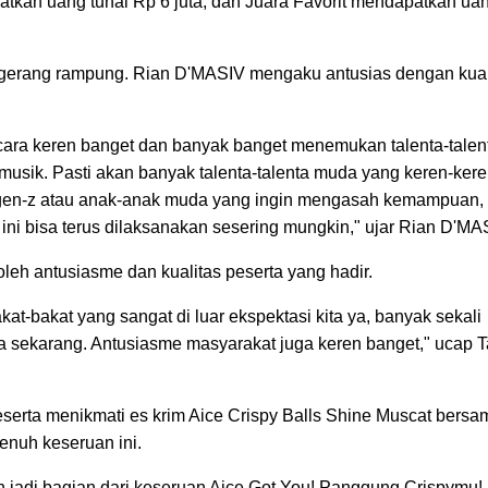
atkan uang tunai Rp 6 juta, dan Juara Favorit mendapatkan ua
ngerang rampung. Rian D'MASIV mengaku antusias dengan kual
 acara keren banget dan banyak banget menemukan talenta-talen
 musik. Pasti akan banyak talenta-talenta muda yang keren-ker
ra gen-z atau anak-anak muda yang ingin mengasah kemampuan,
ini bisa terus dilaksanakan sesering mungkin," ujar Rian D'MA
oleh antusiasme dan kualitas peserta yang hadir.
kat-bakat yang sangat di luar ekspektasi kita ya, banyak sekali
 sekarang. Antusiasme masyarakat juga keren banget," ucap Ta
serta menikmati es krim Aice Crispy Balls Shine Muscat bersa
enuh keseruan ini.
 jadi bagian dari keseruan Aice Got You! Panggung Crispymu!