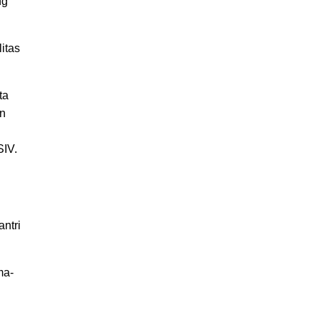
ng
itas
ta
en
SIV.
ntri
ma-