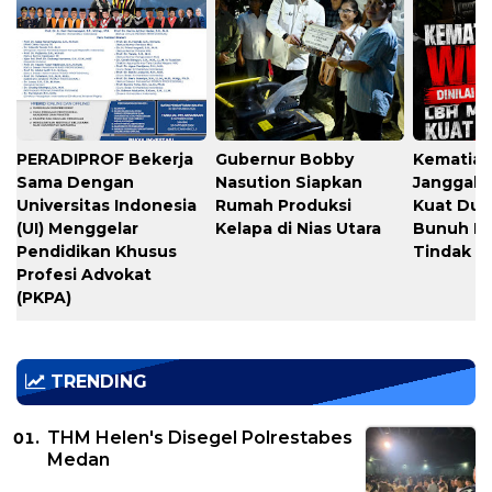
PERADIPROF Bekerja
Gubernur Bobby
Kematian
Sama Dengan
Nasution Siapkan
Janggal,
Universitas Indonesia
Rumah Produksi
Kuat Du
(UI) Menggelar
Kelapa di Nias Utara
Bunuh Dir
Pendidikan Khusus
Tindak P
Profesi Advokat
(PKPA)
TRENDING
THM Helen's Disegel Polrestabes
Medan