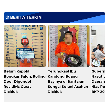
BERITA TERKINI
Belum Kapok!
Terungkap! Ibu
Gubernu
Bongkar Salon, Rolling
Kandung Buang
Nasution
Door Digondol
Bayinya di Bantaran
Daerah s
Residivis Curat
Sungai Serani Asahan
Nias Per
Diciduk
Diciduk
BKP 202