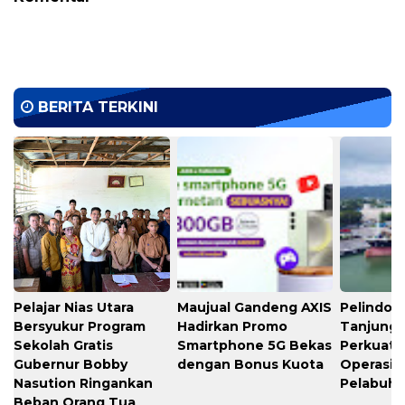
BERITA TERKINI
Pelajar Nias Utara
Maujual Gandeng AXIS
Pelindo M
Bersyukur Program
Hadirkan Promo
Tanjung 
Sekolah Gratis
Smartphone 5G Bekas
Perkuat K
Gubernur Bobby
dengan Bonus Kuota
Operasio
Nasution Ringankan
Pelabuh
Beban Orang Tua