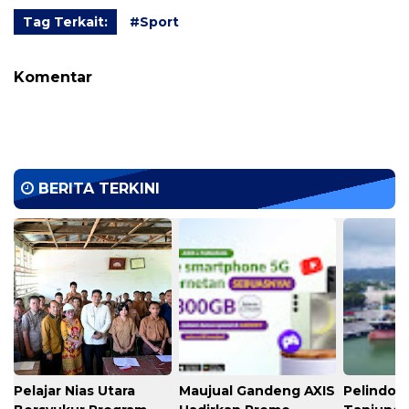
Tag Terkait:
#Sport
Komentar
BERITA TERKINI
Pelajar Nias Utara
Maujual Gandeng AXIS
Pelindo M