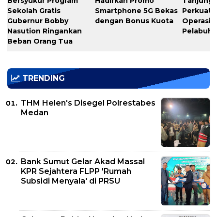
Bersyukur Program
Hadirkan Promo
Tanjung 
Sekolah Gratis
Smartphone 5G Bekas
Perkuat K
Gubernur Bobby
dengan Bonus Kuota
Operasio
Nasution Ringankan
Pelabuh
Beban Orang Tua
TRENDING
THM Helen's Disegel Polrestabes
Medan
Bank Sumut Gelar Akad Massal
KPR Sejahtera FLPP 'Rumah
Subsidi Menyala' di PRSU