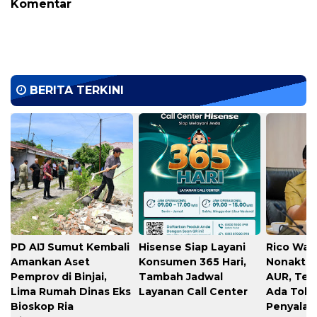
Komentar
BERITA TERKINI
PD AIJ Sumut Kembali
Hisense Siap Layani
Rico Waa
Amankan Aset
Konsumen 365 Hari,
Nonaktif
Pemprov di Binjai,
Tambah Jadwal
AUR, Teg
Lima Rumah Dinas Eks
Layanan Call Center
Ada Toler
Bioskop Ria
Penyala