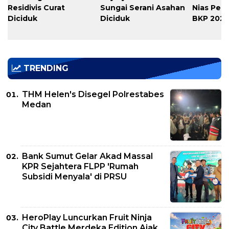
Residivis Curat
Sungai Serani Asahan
Nias Per
Diciduk
Diciduk
BKP 202
TRENDING
THM Helen's Disegel Polrestabes
Medan
Bank Sumut Gelar Akad Massal
KPR Sejahtera FLPP 'Rumah
Subsidi Menyala' di PRSU
HeroPlay Luncurkan Fruit Ninja
City Battle Merdeka Edition Ajak