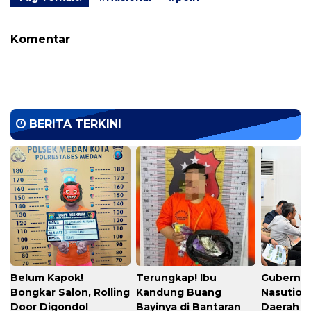
Komentar
BERITA TERKINI
Belum Kapok!
Terungkap! Ibu
Gubernu
Bongkar Salon, Rolling
Kandung Buang
Nasution
Door Digondol
Bayinya di Bantaran
Daerah s