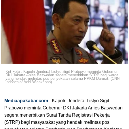
Ket Foto : Kapolri Jenderal Listyo Sigit Prabowo meminta Gubernur
DKI Jakarta Anies Baswedan segera menerbitkan STRP bagi warga
yang hendak melintas pos penyekatan selama PPKM Darurat. (CNN
Indonesia/ Adhi Wicaksono)
Mediaapakabar.com
-
Kapolri Jenderal Listyo Sigit 
Prabowo meminta Gubernur DKI Jakarta Anies Baswedan 
segera menerbitkan Surat Tanda Registrasi Pekerja 
(STRP) bagi masyarakat yang hendak melintas pos 