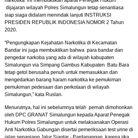
narkotika ini membuktikan aparat Penegak Hukum
dijajaran wilayah Polres Simalungun tetap senantiasa
siap siaga didalam menindak lanjuti INSTRUKSI
PRESIDEN REPUBLIK INDONESIA NOMOR 2 Tahun
2020.
“Pengungkapan Kejahatan Narkotika di Kecamatan
Bandar ini juga membuktikan bahwa
para bandar dan
pengedar narkoba yang ada di wilayah kabupaten
Simalungun via Simpang Gambus Kabupaten Batu Bara
tetap getol berusaha penuh untuk memasukkan dan
mengedarkan barang haram narkotika ke pemukiman
pemukiman pedesaan dan perkotaan di wilayah
Simalungun,” kata Ruslan.
Menurutnya, hal ini sebelumnya telah pernah dimohonkan
oleh DPC GRANAT Simalungun kepada Aparat Penegak
Hukum Polres Simalungun untuk melaksanakan Operasi
Anti Narkotika Gabungan disertai pemeriksaan test urine di
jalan sepanjang Jalur Siantar - Pardagangan ,
karena jika