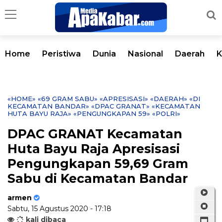
Home
Peristiwa
Dunia
Nasional
Daerah
K
«HOME»
«69 GRAM SABU»
«APRESISASI»
«DAERAH»
«DI
KECAMATAN BANDAR»
«DPAC GRANAT»
«KECAMATAN
HUTA BAYU RAJA»
«PENGUNGKAPAN 59»
«POLRI»
DPAC GRANAT Kecamatan
Huta Bayu Raja Apresisasi
Pengungkapan 59,69 Gram
Sabu di Kecamatan Bandar
armen
Sabtu, 15 Agustus 2020 - 17:18
kali dibaca