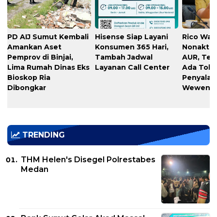
PD AIJ Sumut Kembali
Hisense Siap Layani
Rico Waa
Amankan Aset
Konsumen 365 Hari,
Nonaktif
Pemprov di Binjai,
Tambah Jadwal
AUR, Teg
Lima Rumah Dinas Eks
Layanan Call Center
Ada Toler
Bioskop Ria
Penyala
Dibongkar
Wewena
TRENDING
THM Helen's Disegel Polrestabes
Medan