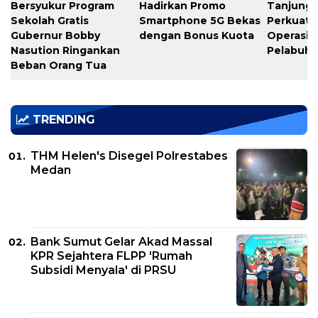
Bersyukur Program
Hadirkan Promo
Tanjung 
Sekolah Gratis
Smartphone 5G Bekas
Perkuat K
Gubernur Bobby
dengan Bonus Kuota
Operasio
Nasution Ringankan
Pelabuh
Beban Orang Tua
TRENDING
THM Helen's Disegel Polrestabes
Medan
Bank Sumut Gelar Akad Massal
KPR Sejahtera FLPP 'Rumah
Subsidi Menyala' di PRSU