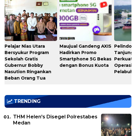
Pelajar Nias Utara
Maujual Gandeng AXIS
Pelindo M
Bersyukur Program
Hadirkan Promo
Tanjung 
Sekolah Gratis
Smartphone 5G Bekas
Perkuat K
Gubernur Bobby
dengan Bonus Kuota
Operasio
Nasution Ringankan
Pelabuh
Beban Orang Tua
TRENDING
THM Helen's Disegel Polrestabes
Medan