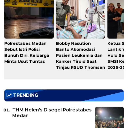
Polrestabes Medan
Bobby Nasution
Ketua SM
Sebut Istri Polisi
Bantu Akomodasi
Lantik Yo
Bunuh Diri, Keluarga
Pasien Leukemia dan
Hulu Seb
Minta Usut Tuntas
Kanker Tiroid Saat
SMSI Kep
Tinjau RSUD Thomsen
2026-20
TRENDING
THM Helen's Disegel Polrestabes
Medan